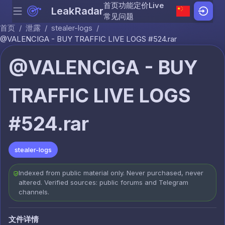
首页
功能
定价
Live
LeakRadar
Menu
Skip to content
常见问题
首页
/
泄露
/
stealer-logs
/
@VALENCIGA - BUY TRAFFIC LIVE LOGS #524.rar
@VALENCIGA - BUY
TRAFFIC LIVE LOGS
#524.rar
stealer-logs
Indexed from public material only. Never purchased, never
altered. Verified sources: public forums and Telegram
channels.
文件详情