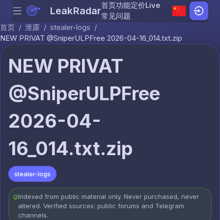
首页
功能
定价
Live
LeakRadar
Menu
Skip to content
常见问题
首页
/
泄露
/
stealer-logs
/
NEW PRIVAT @SniperULPFree 2026-04-16_014.txt.zip
NEW PRIVAT
@SniperULPFree
2026-04-
16_014.txt.zip
stealer-logs
Indexed from public material only. Never purchased, never
altered. Verified sources: public forums and Telegram
channels.