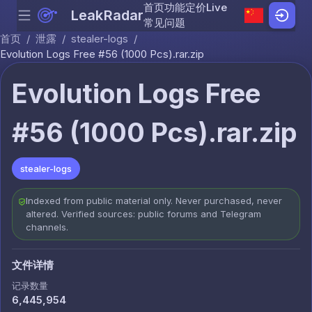
首页
功能
定价
Live
LeakRadar
Menu
Skip to content
常见问题
首页
/
泄露
/
stealer-logs
/
Evolution Logs Free #56 (1000 Pcs).rar.zip
Evolution Logs Free
#56 (1000 Pcs).rar.zip
stealer-logs
Indexed from public material only. Never purchased, never
altered. Verified sources: public forums and Telegram
channels.
文件详情
记录数量
6,445,954