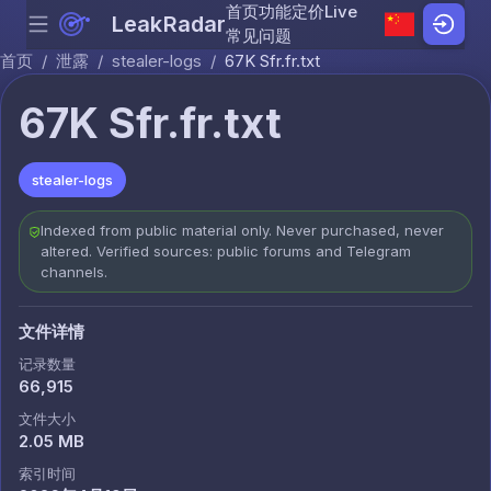
首页
功能
定价
Live
LeakRadar
Menu
Skip to content
常见问题
首页
/
泄露
/
stealer-logs
/
67K Sfr.fr.txt
67K Sfr.fr.txt
stealer-logs
Indexed from public material only. Never purchased, never
altered. Verified sources: public forums and Telegram
channels.
文件详情
记录数量
66,915
文件大小
2.05 MB
索引时间