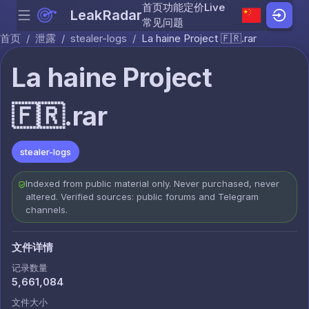
首页
功能
定价
Live
LeakRadar
Menu
Skip to content
常见问题
首页
/
泄露
/
stealer-logs
/
La haine Project 🇫🇷.rar
La haine Project
🇫🇷.rar
stealer-logs
Indexed from public material only. Never purchased, never
altered. Verified sources: public forums and Telegram
channels.
文件详情
记录数量
5,661,084
文件大小