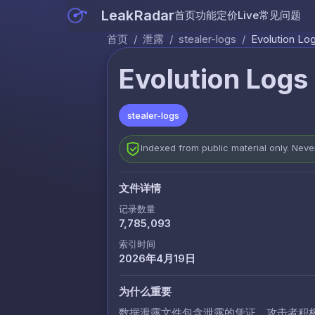
LeakRadar
首页
功能
定价
Live
常见问题
首页
/
泄露
/
stealer-logs
/
Evolution Lo
Evolution Logs 
stealer-logs
Indexed from public material only. Nev
文件详情
记录数量
7,785,093
索引时间
2026年4月19日
为什么重要
数据泄露文件包含泄露的凭证，攻击者积