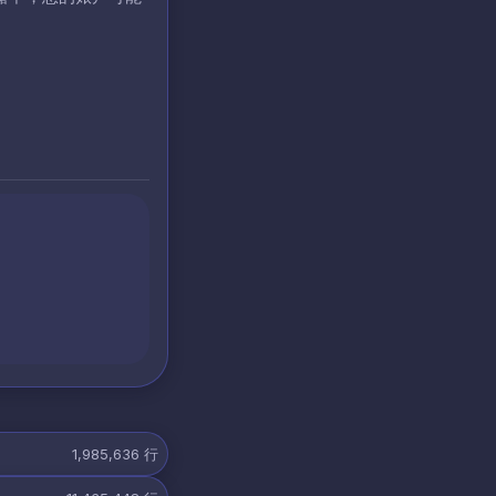
1,985,636
行