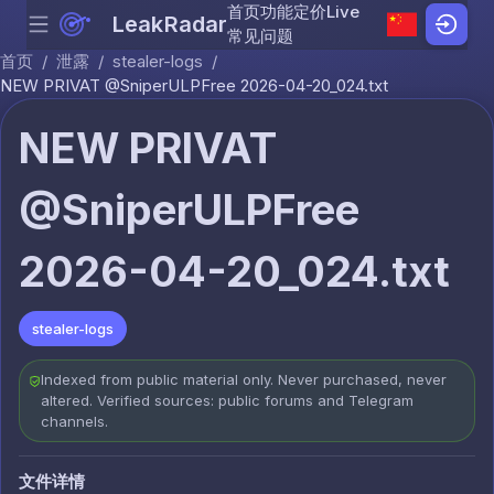
首页
功能
定价
Live
LeakRadar
Menu
Skip to content
常见问题
首页
/
泄露
/
stealer-logs
/
NEW PRIVAT @SniperULPFree 2026-04-20_024.txt
NEW PRIVAT
@SniperULPFree
2026-04-20_024.txt
stealer-logs
Indexed from public material only. Never purchased, never
altered. Verified sources: public forums and Telegram
channels.
文件详情