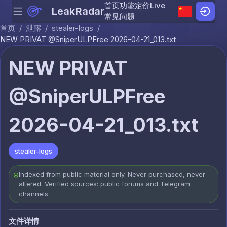
首页
功能
定价
Live
LeakRadar
Menu
Skip to content
常见问题
首页
/
泄露
/
stealer-logs
/
NEW PRIVAT @SniperULPFree 2026-04-21_013.txt
NEW PRIVAT
@SniperULPFree
2026-04-21_013.txt
stealer-logs
Indexed from public material only. Never purchased, never
altered. Verified sources: public forums and Telegram
channels.
文件详情