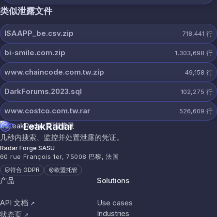
类似泄露文件
ISAAPP_be.csv.zip
718,441
行
bi-smile.com.zip
1,303,698
行
www.chaincode.com.tw.zip
49,158
行
DarkForums.2023.sql
102,275
行
www.costco.com.tw.rar
526,609
行
LeakRadar
几秒内搜索、监控并处置泄露的凭证。
Radar Forge SASU
60 rue François 1er, 75008 巴黎, 法国
符合 GDPR
欧盟托管
产品
Solutions
API 文档
Use cases
↗
Industries
状态页
↗