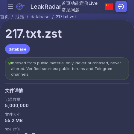
首页
功能
定价
Live
LeakRadar
Menu
Skip to content
常见问题
首页
/
泄露
/
database
/
217.txt.zst
217.txt.zst
database
Indexed from public material only. Never purchased, never
altered. Verified sources: public forums and Telegram
channels.
文件详情
记录数量
5,000,000
文件大小
55.2 MB
索引时间