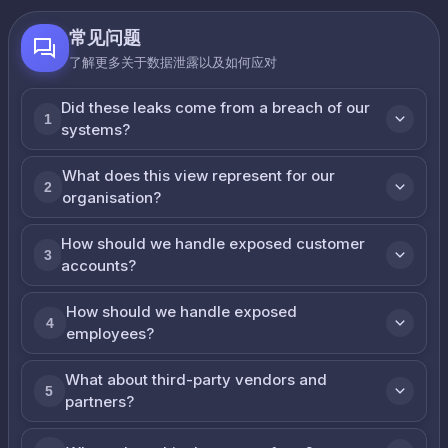
常见问题
了解更多关于数据泄露以及如何应对
Did these leaks come from a breach of our
1
systems?
What does this view represent for our
2
organisation?
How should we handle exposed customer
3
accounts?
How should we handle exposed
4
employees?
What about third-party vendors and
5
partners?