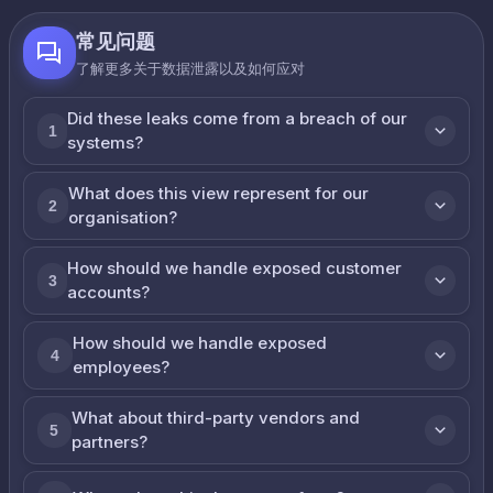
常见问题
了解更多关于数据泄露以及如何应对
Did these leaks come from a breach of our
1
systems?
What does this view represent for our
2
organisation?
How should we handle exposed customer
3
accounts?
How should we handle exposed
4
employees?
What about third-party vendors and
5
partners?