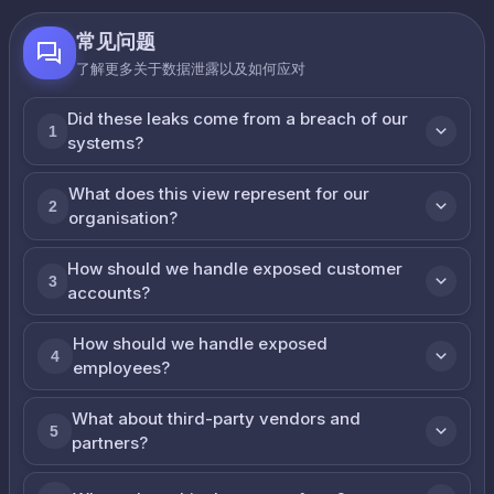
常见问题
了解更多关于数据泄露以及如何应对
Did these leaks come from a breach of our
1
systems?
What does this view represent for our
2
organisation?
How should we handle exposed customer
3
accounts?
How should we handle exposed
4
employees?
What about third-party vendors and
5
partners?