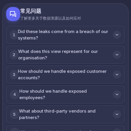
常见问题
了解更多关于数据泄露以及如何应对
Did these leaks come from a breach of our
1
systems?
What does this view represent for our
2
organisation?
How should we handle exposed customer
3
accounts?
How should we handle exposed
4
employees?
What about third-party vendors and
5
partners?