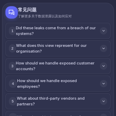
常见问题
了解更多关于数据泄露以及如何应对
Did these leaks come from a breach of our
1
systems?
What does this view represent for our
2
organisation?
How should we handle exposed customer
3
accounts?
How should we handle exposed
4
employees?
What about third-party vendors and
5
partners?