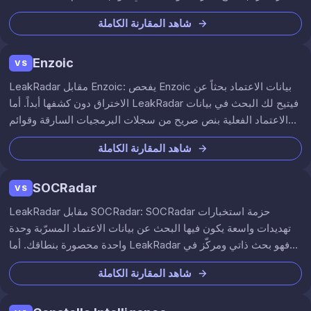
من ‏29.99 €/شهر.
شاهد المقارنة الكاملة
Enzoic
VS
LeakRadar مقابل Enzoic: يفحص Enzoic بيانات الاعتماد بحثاً عن
الاختراق دون كشفها أبداً. أما LeakRadar فيتيح لك البحث في بيانات
الاعتماد الفعلية بنص صريح من سجلات البرمجيات السارقة وقوائم
الدمج والويب المظلم عبر 560B+ سطر تسريب.
شاهد المقارنة الكاملة
SOCRadar
VS
LeakRadar مقابل SOCRadar: SOCRadar حزمة استخبارات
تهديدات واسعة يكون فيها البحث عن بيانات الاعتماد المسرّبة وحدة
واحدة محصورة بنطاقك. أما LeakRadar فهو بحث ذاتي ومركّز في
بيانات الاعتماد بنص صريح عبر 560B+ سطر تسريب.
شاهد المقارنة الكاملة