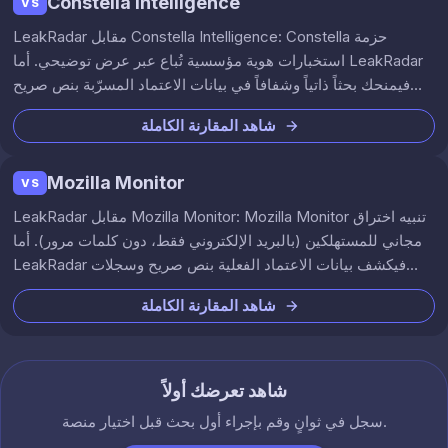
Constella Intelligence
VS
LeakRadar مقابل Constella Intelligence: Constella حزمة
استخبارات هوية مؤسسية تُباع عبر عرض توضيحي. أما LeakRadar
فيمنحك بحثاً ذاتياً وشفافاً في بيانات الاعتماد المسرّبة بنص صريح
عبر 560B+ سطر تسريب.
شاهد المقارنة الكاملة
Mozilla Monitor
VS
LeakRadar مقابل Mozilla Monitor: Mozilla Monitor تنبيه اختراق
مجاني للمستهلكين (بالبريد الإلكتروني فقط، دون كلمات مرور). أما
LeakRadar فيكشف بيانات الاعتماد الفعلية بنص صريح وسجلات
البرمجيات السارقة ومراقبة النطاقات عبر 560B+ سطر تسريب.
شاهد المقارنة الكاملة
شاهد تعرضك أولاً
سجل في ثوانٍ وقم بإجراء أول بحث قبل اختيار منصة.