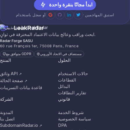
ابدأ مجانًا بنقرة واحدة
· استبق المهاجمين
أو سجل باستخدام
LeakRadar
ابحث وراقب وعالج بيانات الاعتماد المخترقة في ثوانٍ.
Radar Forge SASU
60 rue François 1er, 75008 Paris, France
مستضاف في الاتحاد الأوروبي
متوافق مع GDPR
الحلول
المنتج
حالات الاستخدام
وثائق API
↗
القطاعات
صفحة الحالة
↗
البدائل
قاعدة بيانات التسريبات
تقارير النطاقات
قانوني
الشركة
شروط الخدمة
المدونة
سياسة الخصوصية
اتصل بنا
SubdomainRadar.io
DPA
↗