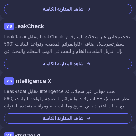
شاهد المقارنة الكاملة
LeakCheck
VS
LeakRadar مقابل LeakCheck: بحث مجاني عبر سجلات السارقين
والقوائم المدمجة وقواعد البيانات (560B+ سطر تسريب)، إضافة
إلى تنزيل الملفات الخام والبحث في الويب المظلم والبحث عن
التجزئة وهي ميزات لا يوفرها LeakCheck.
شاهد المقارنة الكاملة
Intelligence X
VS
LeakRadar مقابل Intelligence X: بحث مجاني عبر سجلات
السارقات والقوائم المدمجة وقواعد البيانات (560B+ سطر تسريب)،
مع بيانات اعتماد بنص صريح وملفات خام ومراقبة متعددة القنوات
بدءًا من ‏29.99 €/شهر بدلاً من €2,500+/سنة.
شاهد المقارنة الكاملة
SpyCloud
VS