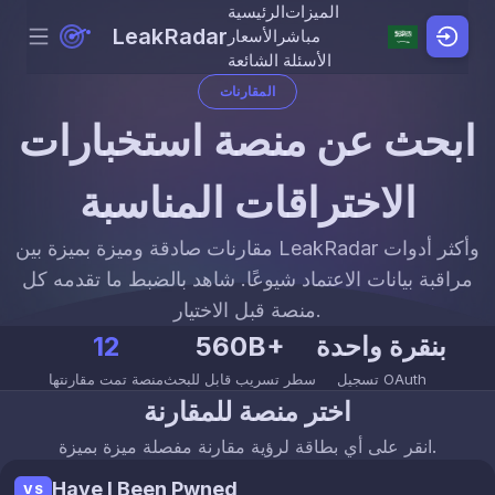
الميزات
الرئيسية
LeakRadar
مباشر
الأسعار
Menu
Skip to content
الأسئلة الشائعة
المقارنات
ابحث عن منصة استخبارات
الاختراقات المناسبة
مقارنات صادقة وميزة بميزة بين LeakRadar وأكثر أدوات
مراقبة بيانات الاعتماد شيوعًا. شاهد بالضبط ما تقدمه كل
منصة قبل الاختيار.
بنقرة واحدة
560B+
12
تسجيل OAuth
سطر تسريب قابل للبحث
منصة تمت مقارنتها
اختر منصة للمقارنة
انقر على أي بطاقة لرؤية مقارنة مفصلة ميزة بميزة.
Have I Been Pwned
VS