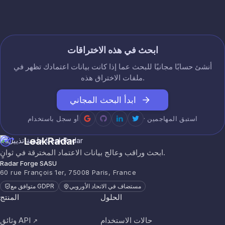
France.txt
8 أغسطس 2026
سطر
2.9K
combolist
ابحث في هذه الاختراقات
أنشئ حسابًا مجانيًا للبحث عما إذا كانت بيانات اعتمادك تظهر في
ملفات الاختراق هذه.
ابدأ البحث المجاني
· استبق المهاجمين
أو سجل باستخدام
LeakRadar
ابحث وراقب وعالج بيانات الاعتماد المخترقة في ثوانٍ.
Radar Forge SASU
60 rue François 1er, 75008 Paris, France
مستضاف في الاتحاد الأوروبي
متوافق مع GDPR
الحلول
المنتج
حالات الاستخدام
وثائق API
↗