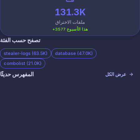
131.3K
ملفات الاختراق
+3577 هذا الأسبوع
تصفح حسب الفئة
stealer-logs (63.5K)
database (47.0K)
combolist (21.0K)
المفهرس حديثًا
عرض الكل
63x İspanya Netflix Premium By YtsTraffics.txt
8 أغسطس 2026
سطر
27
combolist
65x Turkey Netflix Premium By YtsTraffics.txt
8 أغسطس 2026
سطر
65
combolist