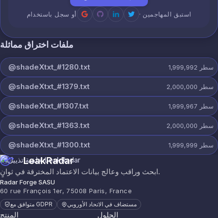
· استبق المهاجمين
أو سجل باستخدام
ملفات اختراق مماثلة
@shadeXtxt_#1280.txt
سطر
1,999,992
@shadeXtxt_#1379.txt
سطر
2,000,000
@shadeXtxt_#1307.txt
سطر
1,999,967
@shadeXtxt_#1363.txt
سطر
2,000,000
@shadeXtxt_#1300.txt
سطر
1,999,999
LeakRadar
ابحث وراقب وعالج بيانات الاعتماد المخترقة في ثوانٍ.
Radar Forge SASU
60 rue François 1er, 75008 Paris, France
مستضاف في الاتحاد الأوروبي
متوافق مع GDPR
الحلول
المنتج