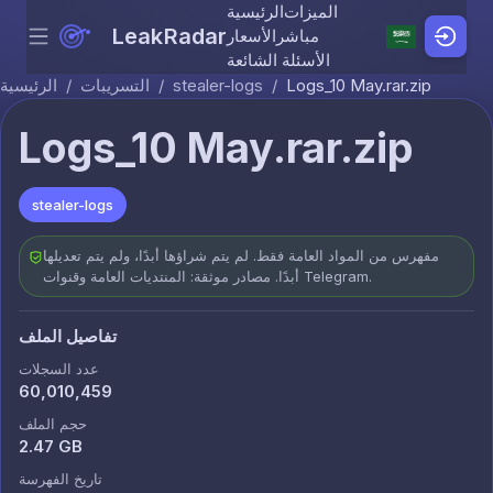
الميزات
الرئيسية
LeakRadar
مباشر
الأسعار
Menu
Skip to content
الأسئلة الشائعة
Logs_10 May.rar.zip
/
stealer-logs
/
التسريبات
/
الرئيسية
Logs_10 May.rar.zip
stealer-logs
مفهرس من المواد العامة فقط. لم يتم شراؤها أبدًا، ولم يتم تعديلها
أبدًا. مصادر موثقة: المنتديات العامة وقنوات Telegram.
تفاصيل الملف
عدد السجلات
60,010,459
حجم الملف
2.47 GB
تاريخ الفهرسة