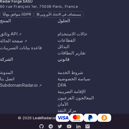
Radar Forge SASU
60 rue François 1er, 75008 Paris, France
مستضاف في الاتحاد الأوروبي
متوافق مع GDPR
الحلول
المنتج
حالات الاستخدام
وثائق API
↗
القطاعات
صفحة الحالة
↗
البدائل
قاعدة بيانات التسريبات
تقارير النطاقات
قانوني
الشركة
شروط الخدمة
المدونة
سياسة الخصوصية
اتصل بنا
SubdomainRadar.io
DPA
↗
الإقامة الضريبية
المعالجون الفرعيون
الأمان
مركز الثقة
© 2026
LeakRadar.io