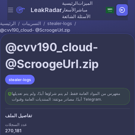
الميزات
الرئيسية
LeakRadar
مباشر
الأسعار
Menu
Skip to content
الأسئلة الشائعة
/
stealer-logs
/
التسريبات
/
الرئيسية
@cvv190_cloud- @ScroogeUrl.zip
@cvv190_cloud-
@ScroogeUrl.zip
stealer-logs
مفهرس من المواد العامة فقط. لم يتم شراؤها أبدًا، ولم يتم تعديلها
أبدًا. مصادر موثقة: المنتديات العامة وقنوات Telegram.
تفاصيل الملف
عدد السجلات
270,181