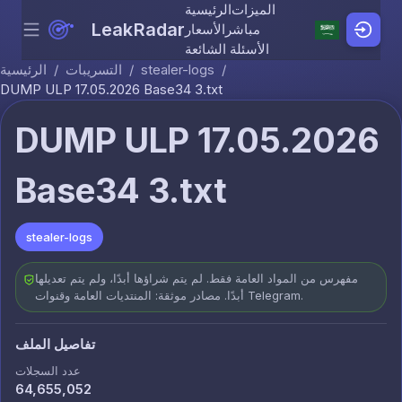
الميزات
الرئيسية
LeakRadar
مباشر
الأسعار
Menu
Skip to content
الأسئلة الشائعة
/
stealer-logs
/
التسريبات
/
الرئيسية
DUMP ULP 17.05.2026 Base34 3.txt
DUMP ULP 17.05.2026
Base34 3.txt
stealer-logs
مفهرس من المواد العامة فقط. لم يتم شراؤها أبدًا، ولم يتم تعديلها
أبدًا. مصادر موثقة: المنتديات العامة وقنوات Telegram.
تفاصيل الملف
عدد السجلات
64,655,052