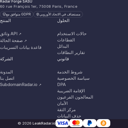
Radar Forge SASU
60 rue François 1er, 75008 Paris, France
مستضاف في الاتحاد الأوروبي
متوافق مع GDPR
الحلول
المنتج
حالات الاستخدام
وثائق API
↗
القطاعات
صفحة الحالة
↗
البدائل
قاعدة بيانات التسريبات
تقارير النطاقات
قانوني
الشركة
شروط الخدمة
المدونة
سياسة الخصوصية
اتصل بنا
SubdomainRadar.io
DPA
↗
الإقامة الضريبية
المعالجون الفرعيون
الأمان
مركز الثقة
حذف البيانات
© 2026
LeakRadar.io