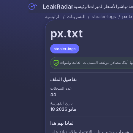
LeakRadar
عة
مباشر
الأسعار
الميزات
الرئيسية
px.tx
/
stealer-logs
/
التسريبات
/
الرئيسية
px.txt
stealer-logs
تفاصيل الملف
عدد السجلات
44
تاريخ الفهرسة
18 مايو 2026
لماذا يهم هذا
 هجمات حشو بيانات الاعتماد والاستيلاء على