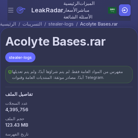
الميزات
الرئيسية
LeakRadar
مباشر
الأسعار
Menu
Skip to content
الأسئلة الشائعة
Acolyte Bases.rar
/
stealer-logs
/
التسريبات
/
الرئيسية
Acolyte Bases.rar
stealer-logs
مفهرس من المواد العامة فقط. لم يتم شراؤها أبدًا، ولم يتم تعديلها
أبدًا. مصادر موثقة: المنتديات العامة وقنوات Telegram.
تفاصيل الملف
عدد السجلات
4,395,756
حجم الملف
123.43 MB
تاريخ الفهرسة