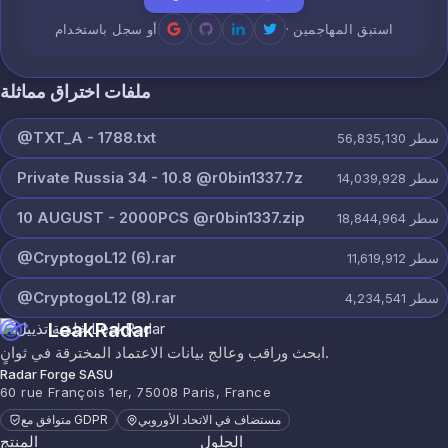
· استبق المهاجمين
أو سجل باستخدام
ملفات اختراق مماثلة
@TXT_A - 1788.txt
سطر
56,835,130
Private Russia 34 - 10.8 @r0bin1337.7z
سطر
14,039,928
10 AUGUST - 2000PCS @r0bin1337.zip
سطر
18,844,964
@CryptogoL12 (6).rar
سطر
11,619,912
@CryptogoL12 (8).rar
سطر
4,234,541
LeakRadar
ابحث وراقب وعالج بيانات الاعتماد المخترقة في ثوانٍ.
Radar Forge SASU
60 rue François 1er, 75008 Paris, France
مستضاف في الاتحاد الأوروبي
متوافق مع GDPR
الحلول
المنتج