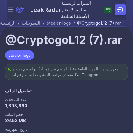
الميزات
الرئيسية
LeakRadar
مباشر
الأسعار
Menu
Skip to content
الأسئلة الشائعة
@CryptogoL12 (7).rar
/
stealer-logs
/
التسريبات
/
الرئيسية
@CryptogoL12 (7).rar
stealer-logs
مفهرس من المواد العامة فقط. لم يتم شراؤها أبدًا، ولم يتم تعديلها
أبدًا. مصادر موثقة: المنتديات العامة وقنوات Telegram.
تفاصيل الملف
عدد السجلات
1,893,660
حجم الملف
86.52 MB
تاريخ الفهرسة