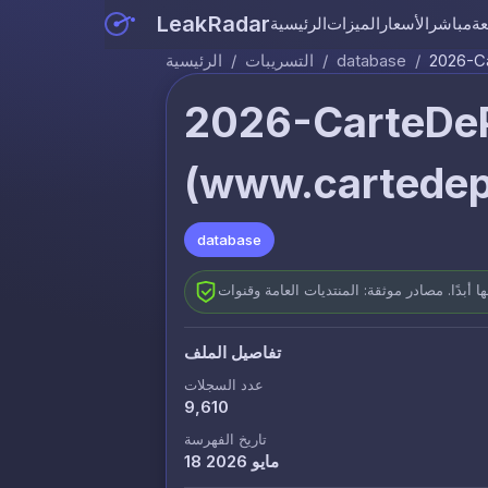
LeakRadar
عة
مباشر
الأسعار
الميزات
الرئيسية
2026-C
/
database
/
التسريبات
/
الرئيسية
2026-CarteDe
(www.cartedep
database
تفاصيل الملف
عدد السجلات
9,610
تاريخ الفهرسة
18 مايو 2026