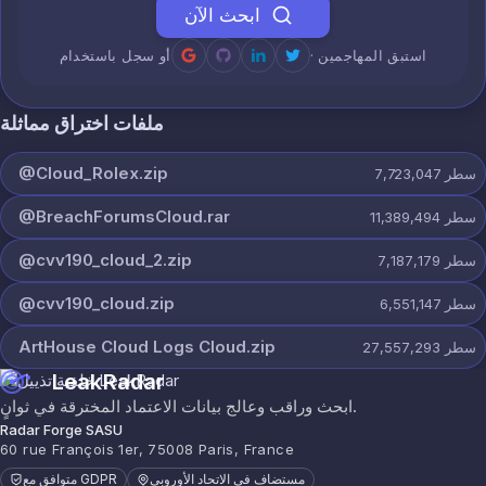
ابحث الآن
· استبق المهاجمين
أو سجل باستخدام
ملفات اختراق مماثلة
@Cloud_Rolex.zip
سطر
7,723,047
@BreachForumsCloud.rar
سطر
11,389,494
@cvv190_cloud_2.zip
سطر
7,187,179
@cvv190_cloud.zip
سطر
6,551,147
ArtHouse Cloud Logs Cloud.zip
سطر
27,557,293
LeakRadar
ابحث وراقب وعالج بيانات الاعتماد المخترقة في ثوانٍ.
Radar Forge SASU
60 rue François 1er, 75008 Paris, France
مستضاف في الاتحاد الأوروبي
متوافق مع GDPR