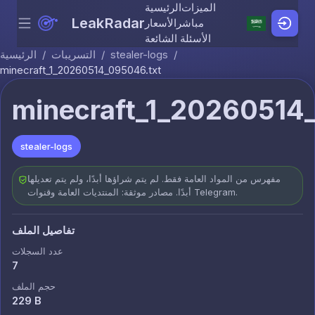
الميزات
الرئيسية
LeakRadar
مباشر
الأسعار
Menu
Skip to content
الأسئلة الشائعة
/
stealer-logs
/
التسريبات
/
الرئيسية
minecraft_1_20260514_095046.txt
minecraft_1_20260514
stealer-logs
مفهرس من المواد العامة فقط. لم يتم شراؤها أبدًا، ولم يتم تعديلها
أبدًا. مصادر موثقة: المنتديات العامة وقنوات Telegram.
تفاصيل الملف
عدد السجلات
7
حجم الملف
229 B