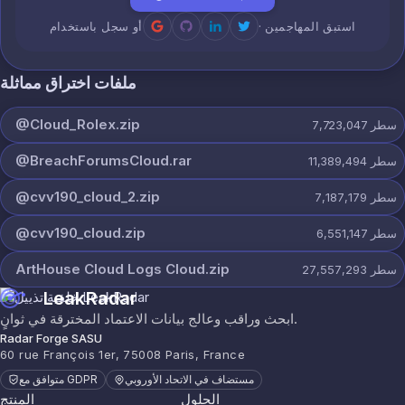
· استبق المهاجمين
أو سجل باستخدام
ملفات اختراق مماثلة
@Cloud_Rolex.zip
سطر
7,723,047
@BreachForumsCloud.rar
سطر
11,389,494
@cvv190_cloud_2.zip
سطر
7,187,179
@cvv190_cloud.zip
سطر
6,551,147
ArtHouse Cloud Logs Cloud.zip
سطر
27,557,293
LeakRadar
ابحث وراقب وعالج بيانات الاعتماد المخترقة في ثوانٍ.
Radar Forge SASU
60 rue François 1er, 75008 Paris, France
مستضاف في الاتحاد الأوروبي
متوافق مع GDPR
الحلول
المنتج