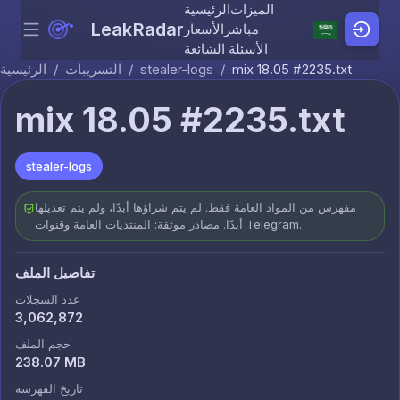
الميزات
الرئيسية
LeakRadar
مباشر
الأسعار
Menu
Skip to content
الأسئلة الشائعة
mix 18.05 #2235.txt
/
stealer-logs
/
التسريبات
/
الرئيسية
mix 18.05 #2235.txt
stealer-logs
مفهرس من المواد العامة فقط. لم يتم شراؤها أبدًا، ولم يتم تعديلها
أبدًا. مصادر موثقة: المنتديات العامة وقنوات Telegram.
تفاصيل الملف
عدد السجلات
3,062,872
حجم الملف
238.07 MB
تاريخ الفهرسة