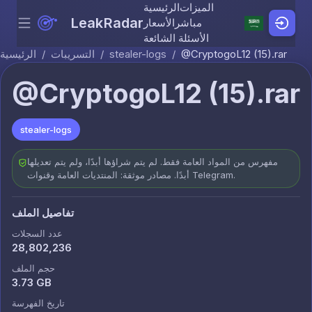
الميزات
الرئيسية
LeakRadar
مباشر
الأسعار
Menu
Skip to content
الأسئلة الشائعة
@CryptogoL12 (15).rar
/
stealer-logs
/
التسريبات
/
الرئيسية
@CryptogoL12 (15).rar
stealer-logs
مفهرس من المواد العامة فقط. لم يتم شراؤها أبدًا، ولم يتم تعديلها
أبدًا. مصادر موثقة: المنتديات العامة وقنوات Telegram.
تفاصيل الملف
عدد السجلات
28,802,236
حجم الملف
3.73 GB
تاريخ الفهرسة