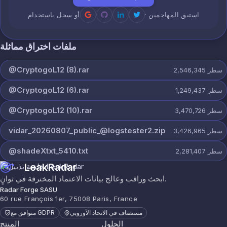
· استبق المهاجمين
أو سجل باستخدام
ملفات اختراق مماثلة
@CryptogoL12 (8).rar
سطر
2,546,345
@CryptogoL12 (6).rar
سطر
1,249,437
@CryptogoL12 (10).rar
سطر
3,470,726
vidar_20260807_public_@logstester2.zip
سطر
3,426,965
@shadeXtxt_5410.txt
سطر
2,281,407
LeakRadar
ابحث وراقب وعالج بيانات الاعتماد المخترقة في ثوانٍ.
Radar Forge SASU
60 rue François 1er, 75008 Paris, France
مستضاف في الاتحاد الأوروبي
متوافق مع GDPR
الحلول
المنتج