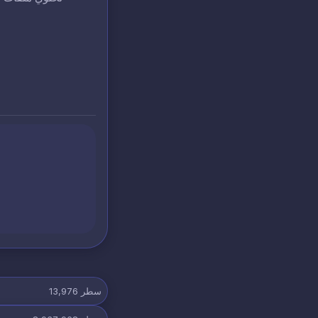
سطر
13,976