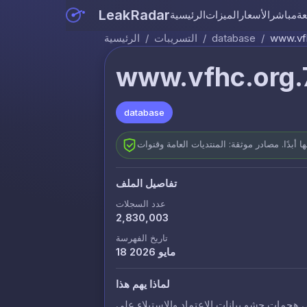
LeakRadar
عة
مباشر
الأسعار
الميزات
الرئيسية
www.vf
/
database
/
التسريبات
/
الرئيسية
www.vfhc.org.
database
تفاصيل الملف
عدد السجلات
2,830,003
تاريخ الفهرسة
18 مايو 2026
لماذا يهم هذا
 هجمات حشو بيانات الاعتماد والاستيلاء على