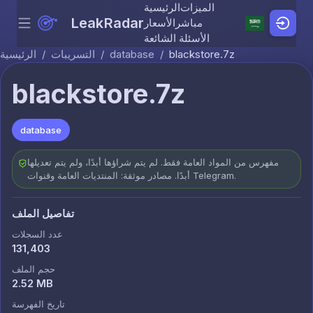
الميزات
الرئيسية
LeakRadar
مباشر
الأسعار
Menu
Skip to content
الأسئلة الشائعة
blackstore.7z
/
database
/
التسريبات
/
الرئيسية
blackstore.7z
database
مفهرس من المواد العامة فقط. لم يتم شراؤها أبدًا، ولم يتم تعديلها
أبدًا. مصادر موثقة: المنتديات العامة وقنوات Telegram.
تفاصيل الملف
عدد السجلات
131,403
حجم الملف
2.52 MB
تاريخ الفهرسة