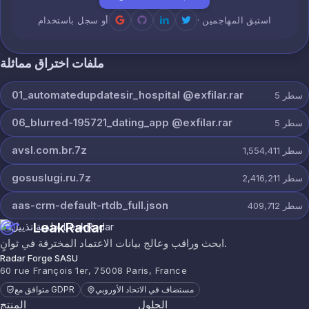
· استبق المهاجمين
أو سجل باستخدام
ملفات اختراق مماثلة
01_automatedupdatesir_hospital @exfilar.rar
سطر
5
06_blurred-195721_dating_app @exfilar.rar
سطر
5
avsl.com.br.7z
سطر
1,554,411
gosuslugi.ru.7z
سطر
2,416,211
aas-crm-default-rtdb_full.json
سطر
409,712
LeakRadar
ابحث وراقب وعالج بيانات الاعتماد المخترقة في ثوانٍ.
Radar Forge SASU
60 rue François 1er, 75008 Paris, France
مستضاف في الاتحاد الأوروبي
متوافق مع GDPR
الحلول
المنتج