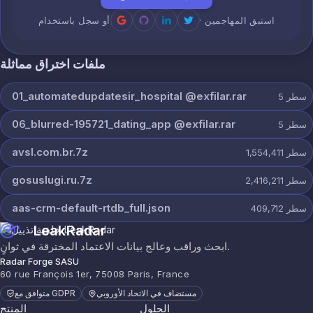
· استبق المهاجمين
أو سجل باستخدام
ملفات اختراق مماثلة
01_automatedupdatesir_hospital @exfilar.rar
سطر
5
06_blurred-195721_dating_app @exfilar.rar
سطر
5
avsl.com.br.7z
سطر
1,554,411
gosuslugi.ru.7z
سطر
2,416,211
aas-crm-default-rtdb_full.json
سطر
409,712
LeakRadar
ابحث وراقب وعالج بيانات الاعتماد المخترقة في ثوانٍ.
Radar Forge SASU
60 rue François 1er, 75008 Paris, France
مستضاف في الاتحاد الأوروبي
متوافق مع GDPR
الحلول
المنتج