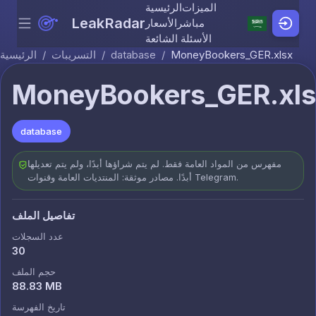
الميزات
الرئيسية
LeakRadar
مباشر
الأسعار
Menu
Skip to content
الأسئلة الشائعة
MoneyBookers_GER.xlsx
/
database
/
التسريبات
/
الرئيسية
MoneyBookers_GER.xl
database
مفهرس من المواد العامة فقط. لم يتم شراؤها أبدًا، ولم يتم تعديلها
أبدًا. مصادر موثقة: المنتديات العامة وقنوات Telegram.
تفاصيل الملف
عدد السجلات
30
حجم الملف
88.83 MB
تاريخ الفهرسة