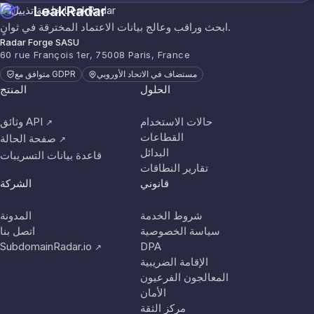
LeakRadar
ابحث وراقب وعالج بيانات الاعتماد المخترقة في ثوانٍ.
Radar Forge SASU
60 rue François 1er, 75008 Paris, France
مستضاف في الاتحاد الأوروبي
متوافق مع GDPR
الحلول
المنتج
حالات الاستخدام
وثائق API
↗
القطاعات
صفحة الحالة
↗
البدائل
قاعدة بيانات التسريبات
تقارير النطاقات
قانوني
الشركة
شروط الخدمة
المدونة
سياسة الخصوصية
اتصل بنا
SubdomainRadar.io
DPA
↗
الإقامة الضريبية
المعالجون الفرعيون
الأمان
مركز الثقة