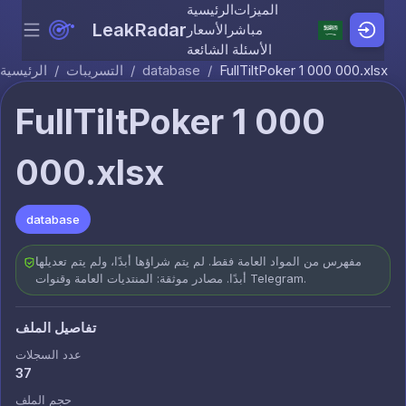
الميزات
الرئيسية
LeakRadar
مباشر
الأسعار
Menu
Skip to content
الأسئلة الشائعة
FullTiltPoker 1 000 000.xlsx
/
database
/
التسريبات
/
الرئيسية
FullTiltPoker 1 000
000.xlsx
database
مفهرس من المواد العامة فقط. لم يتم شراؤها أبدًا، ولم يتم تعديلها
أبدًا. مصادر موثقة: المنتديات العامة وقنوات Telegram.
تفاصيل الملف
عدد السجلات
37
حجم الملف