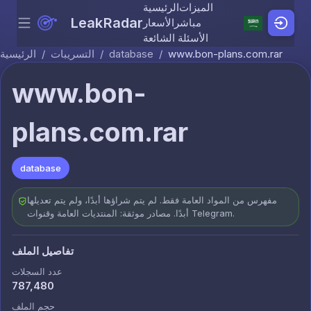
الميزات
الرئيسية
LeakRadar
مباشر
الأسعار
Menu
Skip to content
الأسئلة الشائعة
www.bon-plans.com.rar
/
database
/
التسريبات
/
الرئيسية
www.bon-
plans.com.rar
database
مفهرس من المواد العامة فقط. لم يتم شراؤها أبدًا، ولم يتم تعديلها
أبدًا. مصادر موثقة: المنتديات العامة وقنوات Telegram.
تفاصيل الملف
عدد السجلات
787,480
حجم الملف