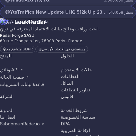
سطر
5,000,000
@YtsTraffics New Update UHQ 512k Ulp 23-4-2026.txt
سطر
516,058
LeakRadar
ابحث وراقب وعالج بيانات الاعتماد المخترقة في ثوانٍ.
Radar Forge SASU
60 rue François 1er, 75008 Paris, France
مستضاف في الاتحاد الأوروبي
متوافق مع GDPR
الحلول
المنتج
حالات الاستخدام
وثائق API
↗
القطاعات
صفحة الحالة
↗
البدائل
قاعدة بيانات التسريبات
تقارير النطاقات
قانوني
الشركة
شروط الخدمة
المدونة
سياسة الخصوصية
اتصل بنا
SubdomainRadar.io
DPA
↗
الإقامة الضريبية