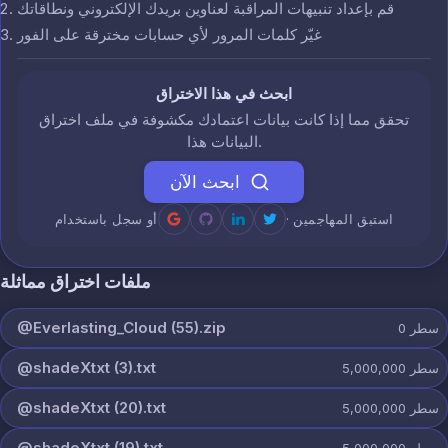
قم بإعداد تنبيهات المراقبة لعناوين بريدك الإلكتروني ونطاقاتك
غيّر كلمات المرور لأي حسابات مخترقة على الفور
ابحث في هذا الاختراق
تحقق مما إذا كانت بيانات اعتمادك مكشوفة في ملف اختراق
البيانات هذا.
ابحث الآن
· استبق المهاجمين
أو سجل باستخدام
ملفات اختراق مماثلة
@Everlasting_Cloud (55).zip
سطر
0
@shadeXtxt (3).txt
سطر
5,000,000
@shadeXtxt (20).txt
سطر
5,000,000
@shadeXtxt (19).txt