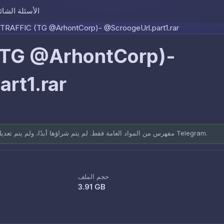
الأسئلة الشائ
Skip to content
TRAFFIC (TG @ArhontCorp)- @ScroogeUrl.part1.rar
(TG @ArhontCorp)-
rt1.rar
مفهرس من المواد العامة فقط. لم يتم شراؤها أبدًا، ولم يتم تعديلها أبدًا. مصادر موثقة: المنتديات العامة وقنوات Telegram.
حجم الملف
3.91 GB