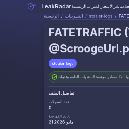
LeakRadar
عة
مباشر
الأسعار
الميزات
الرئيسية
FATE
/
stealer-logs
/
التسريبات
/
الرئيسية
FATETRAFFIC 
@ScroogeUrl.pa
stealer-logs
تفاصيل الملف
عدد السجلات
0
تاريخ الفهرسة
21 مايو 2026