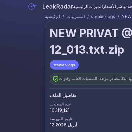
LeakRadar
عة
مباشر
الأسعار
الميزات
الرئيسية
NEW 
/
stealer-logs
/
التسريبات
/
الرئيسية
NEW PRIVAT @
12_013.txt.zip
stealer-logs
تفاصيل الملف
عدد السجلات
16,119,121
تاريخ الفهرسة
12 أبريل 2026