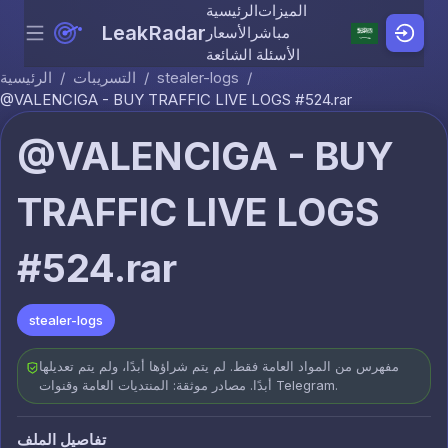
الميزات
الرئيسية
LeakRadar
مباشر
الأسعار
Menu
Skip to content
الأسئلة الشائعة
/
stealer-logs
/
التسريبات
/
الرئيسية
@VALENCIGA - BUY TRAFFIC LIVE LOGS #524.rar
@VALENCIGA - BUY
TRAFFIC LIVE LOGS
#524.rar
stealer-logs
مفهرس من المواد العامة فقط. لم يتم شراؤها أبدًا، ولم يتم تعديلها
أبدًا. مصادر موثقة: المنتديات العامة وقنوات Telegram.
تفاصيل الملف