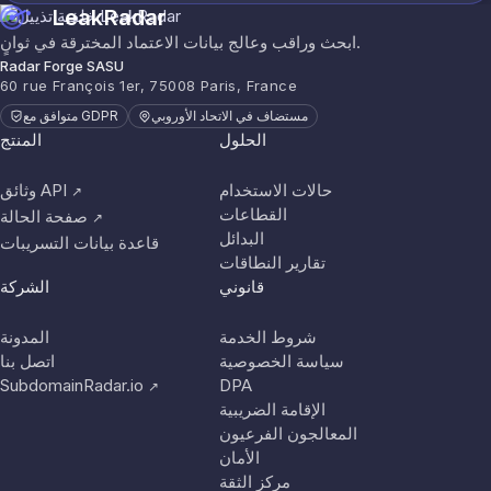
LeakRadar
ابحث وراقب وعالج بيانات الاعتماد المخترقة في ثوانٍ.
Radar Forge SASU
60 rue François 1er, 75008 Paris, France
مستضاف في الاتحاد الأوروبي
متوافق مع GDPR
الحلول
المنتج
حالات الاستخدام
وثائق API
↗
القطاعات
صفحة الحالة
↗
البدائل
قاعدة بيانات التسريبات
تقارير النطاقات
قانوني
الشركة
شروط الخدمة
المدونة
سياسة الخصوصية
اتصل بنا
SubdomainRadar.io
DPA
↗
الإقامة الضريبية
المعالجون الفرعيون
الأمان
مركز الثقة