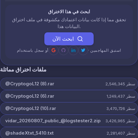
ابحث في هذا الاختراق
تحقق مما إذا كانت بيانات اعتمادك مكشوفة في ملف اختراق
البيانات هذا.
ابحث الآن
· استبق المهاجمين
أو سجل باستخدام
ملفات اختراق مماثلة
@CryptogoL12 (8).rar
سطر
2,546,345
@CryptogoL12 (6).rar
سطر
1,249,437
@CryptogoL12 (10).rar
سطر
3,470,726
vidar_20260807_public_@logstester2.zip
سطر
3,426,965
@shadeXtxt_5410.txt
سطر
2,281,407