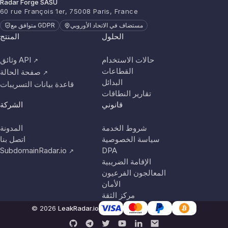
Radar Forge SASU
60 rue François 1er, 75008 Paris, France
مستضاف في الاتحاد الأوروبي
متوافق مع GDPR
الحلول
المنتج
حالات الاستخدام
وثائق API
↗
القطاعات
صفحة الحالة
↗
البدائل
قاعدة بيانات التسريبات
تقارير النطاقات
قانوني
الشركة
شروط الخدمة
المدونة
سياسة الخصوصية
اتصل بنا
SubdomainRadar.io
DPA
↗
الإقامة الضريبية
المعالجون الفرعيون
الأمان
مركز الثقة
© 2026
LeakRadar.io