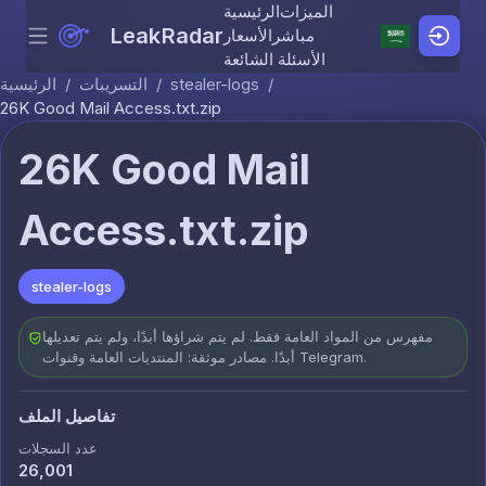
الميزات
الرئيسية
LeakRadar
مباشر
الأسعار
Menu
Skip to content
الأسئلة الشائعة
/
stealer-logs
/
التسريبات
/
الرئيسية
26K Good Mail Access.txt.zip
26K Good Mail
Access.txt.zip
stealer-logs
مفهرس من المواد العامة فقط. لم يتم شراؤها أبدًا، ولم يتم تعديلها
أبدًا. مصادر موثقة: المنتديات العامة وقنوات Telegram.
تفاصيل الملف
عدد السجلات
26,001