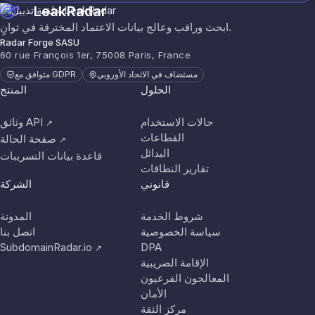
LeakRadar
ابحث وراقب وعالج بيانات الاعتماد المخترقة في ثوانٍ.
Radar Forge SASU
60 rue François 1er, 75008 Paris, France
مستضاف في الاتحاد الأوروبي
متوافق مع GDPR
الحلول
المنتج
حالات الاستخدام
وثائق API
↗
القطاعات
صفحة الحالة
↗
البدائل
قاعدة بيانات التسريبات
تقارير النطاقات
قانوني
الشركة
شروط الخدمة
المدونة
سياسة الخصوصية
اتصل بنا
SubdomainRadar.io
DPA
↗
الإقامة الضريبية
المعالجون الفرعيون
الأمان
مركز الثقة