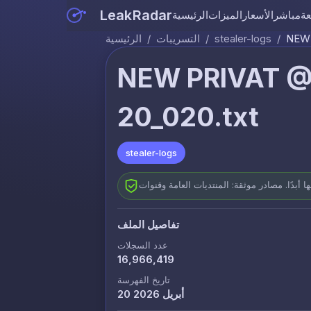
LeakRadar
عة
مباشر
الأسعار
الميزات
الرئيسية
NEW 
/
stealer-logs
/
التسريبات
/
الرئيسية
NEW PRIVAT @
20_020.txt
stealer-logs
تفاصيل الملف
عدد السجلات
16,966,419
تاريخ الفهرسة
20 أبريل 2026