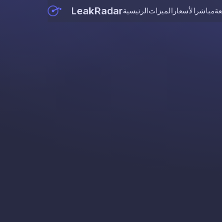
LeakRadar
عة
مباشر
الأسعار
الميزات
الرئيسية