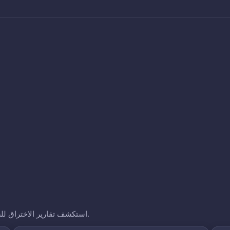
استكشف تقارير الاختراق للشركات الأخرى التي نتتبعها. انقر على أي نطاق لرؤية تعرضه.