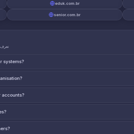
eduk.com.br
senior.com.br
تعرف ع
ur systems?
ganisation?
 accounts?
es?
ners?