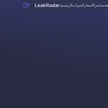
LeakRadar
عة
مباشر
الأسعار
الميزات
الرئيسية