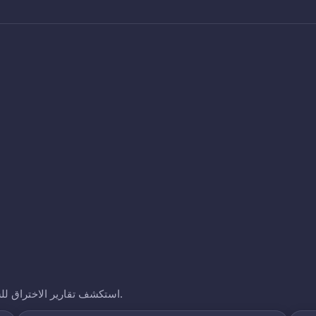
استكشف تقارير الاختراق للشركات الأخرى التي نتتبعها. انقر على أي نطاق لرؤية تعرضه.