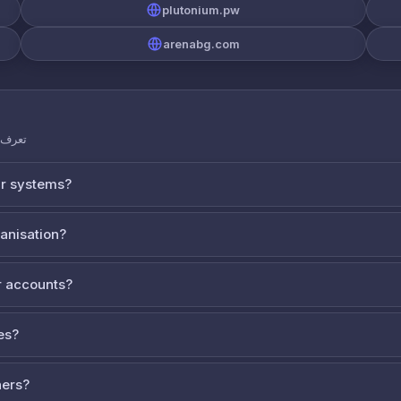
plutonium.pw
arenabg.com
تعرف ع
ur systems?
ganisation?
 accounts?
es?
ners?