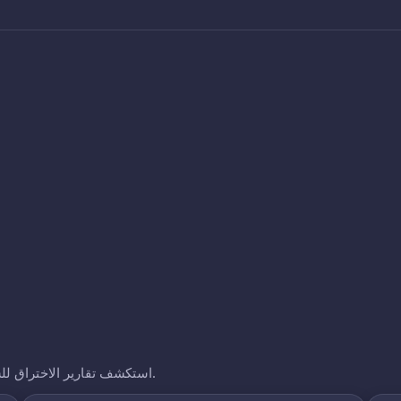
استكشف تقارير الاختراق للشركات الأخرى التي نتتبعها. انقر على أي نطاق لرؤية تعرضه.