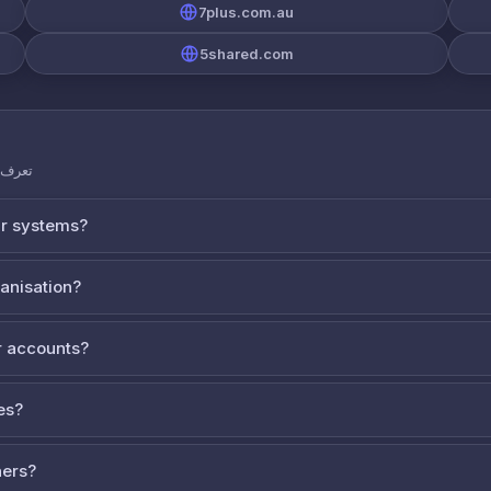
7plus.com.au
5shared.com
تعرف ع
ur systems?
ganisation?
 accounts?
es?
ners?