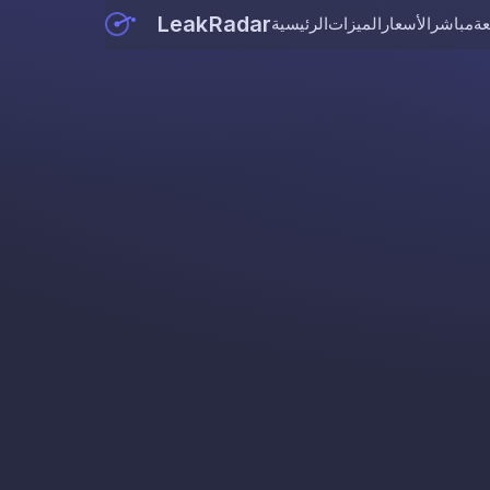
LeakRadar
عة
مباشر
الأسعار
الميزات
الرئيسية