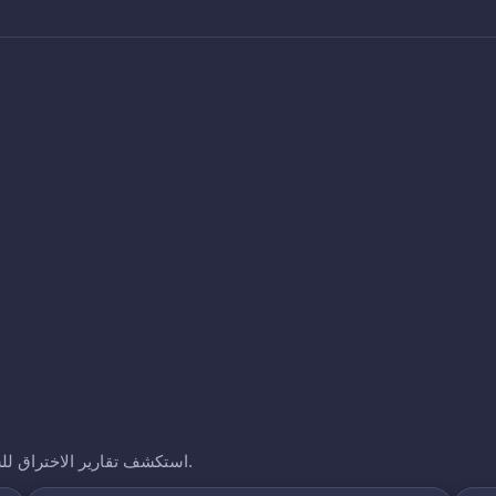
استكشف تقارير الاختراق للشركات الأخرى التي نتتبعها. انقر على أي نطاق لرؤية تعرضه.