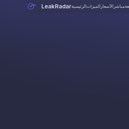
LeakRadar
عة
مباشر
الأسعار
الميزات
الرئيسية