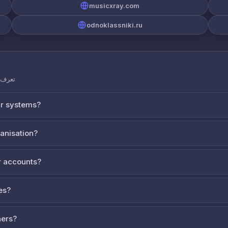
musicxray.com
odnoklassniki.ru
تعرف ع
ur systems?
ganisation?
 accounts?
es?
ners?