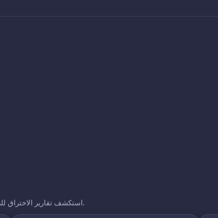
استكشف تقارير الاختراق للشركات الأخرى التي نتتبعها. انقر على أي نطاق لرؤية تعرضه.