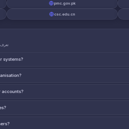
pmc.gov.pk
csc.edu.cn
تعرف ع
ur systems?
ganisation?
 accounts?
es?
ners?