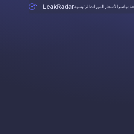
LeakRadar
عة
مباشر
الأسعار
الميزات
الرئيسية