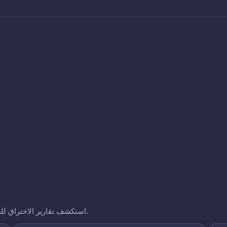
استكشف تقارير الاختراق للشركات الأخرى التي نتتبعها. انقر على أي نطاق لرؤية تعرضه.