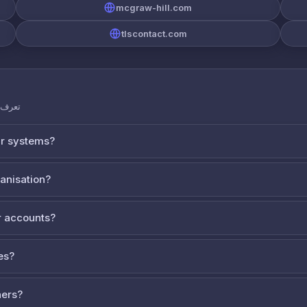
mcgraw-hill.com
tlscontact.com
تعرف ع
ur systems?
ganisation?
 accounts?
es?
ners?