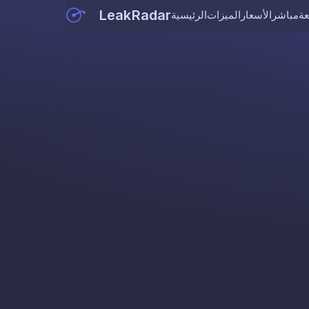
LeakRadar
عة
مباشر
الأسعار
الميزات
الرئيسية