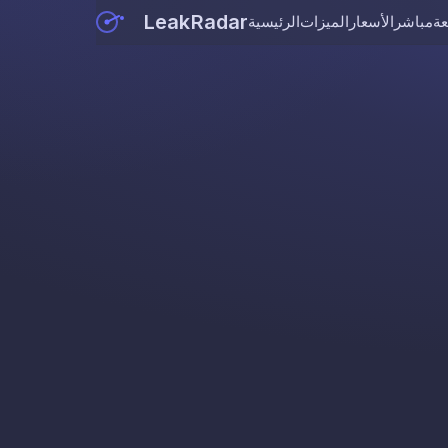
LeakRadar
عة
مباشر
الأسعار
الميزات
الرئيسية