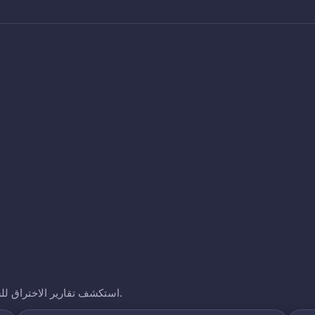
استكشف تقارير الاختراق للشركات الأخرى التي نتتبعها. انقر على أي نطاق لرؤية تعرضه.