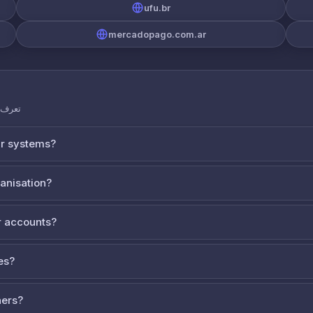
ufu.br
mercadopago.com.ar
تعرف ع
ur systems?
ganisation?
 accounts?
es?
ners?