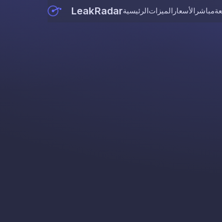
LeakRadar
عة
مباشر
الأسعار
الميزات
الرئيسية