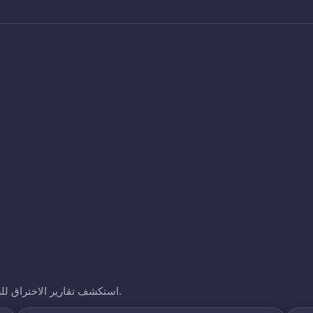
استكشف تقارير الاختراق للشركات الأخرى التي نتتبعها. انقر على أي نطاق لرؤية تعرضه.