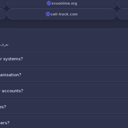
svuonline.org
cell-track.com
تعرف ع
ur systems?
ganisation?
 accounts?
es?
ners?