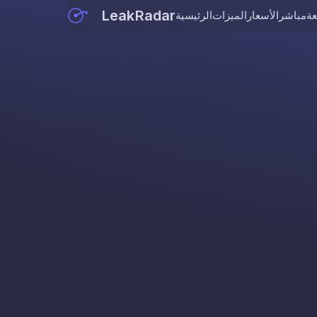
LeakRadar
عة
مباشر
الأسعار
الميزات
الرئيسية