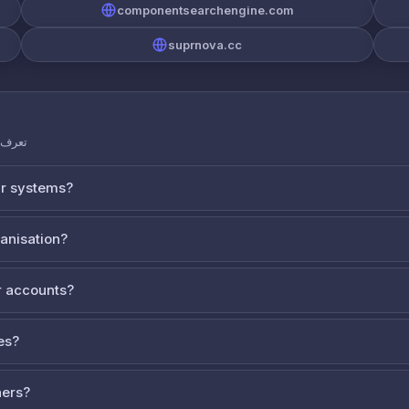
componentsearchengine.com
suprnova.cc
تعرف ع
ur systems?
ganisation?
 accounts?
es?
ners?