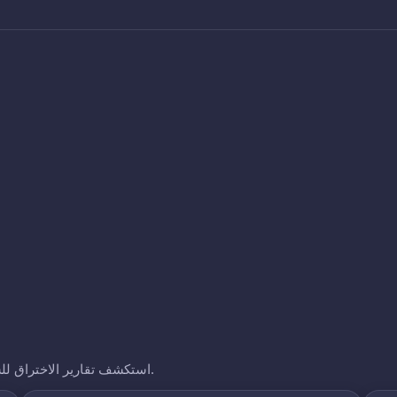
استكشف تقارير الاختراق للشركات الأخرى التي نتتبعها. انقر على أي نطاق لرؤية تعرضه.