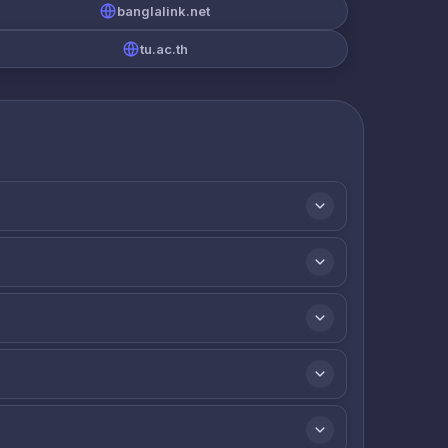
banglalink.net
tu.ac.th