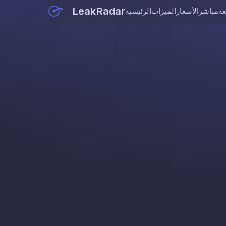
LeakRadar
عة
مباشر
الأسعار
الميزات
الرئيسية