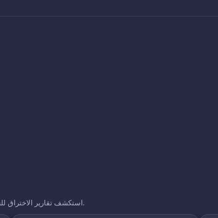
استكشف تقارير الاختراق للشركات الأخرى التي نتتبعها. انقر على أي نطاق لرؤية تعرضه.