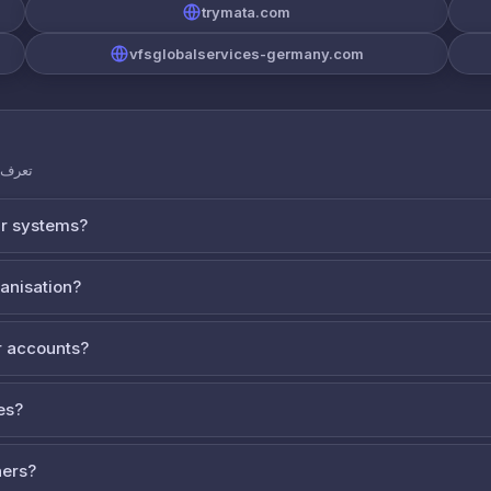
trymata.com
vfsglobalservices-germany.com
تعرف ع
ur systems?
ganisation?
 accounts?
es?
ners?