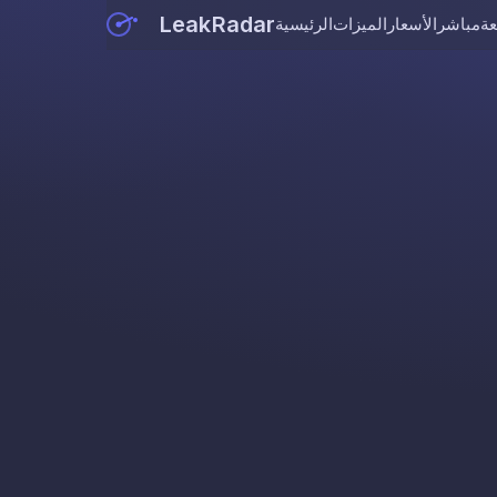
LeakRadar
عة
مباشر
الأسعار
الميزات
الرئيسية