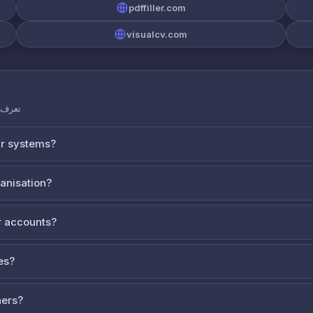
pdffiller.com
visualcv.com
تعرف ع
ur systems?
ganisation?
 accounts?
es?
ners?