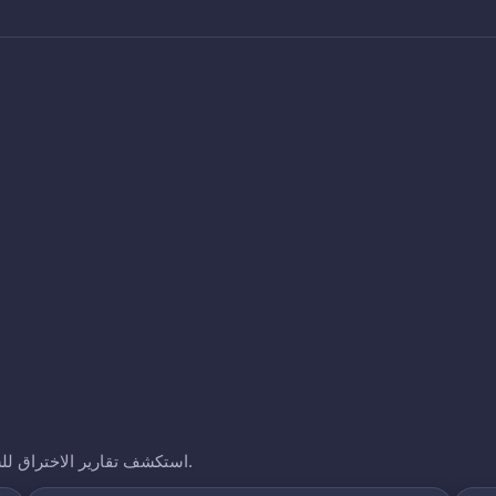
استكشف تقارير الاختراق للشركات الأخرى التي نتتبعها. انقر على أي نطاق لرؤية تعرضه.